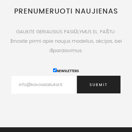
PRENUMERUOTI NAUJIENAS
GAUKITE GERIAUSIUS PASIŪLYMUS EL. PAŠTU:
žinosite pirmi apie naujus modelius, akcijas, bei
išpardavimus.
NEWSLETTERS