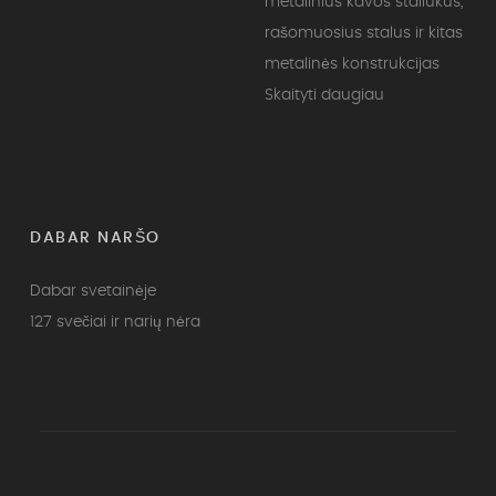
metalinius kavos staliukus,
rašomuosius stalus ir kitas
metalinės konstrukcijas
Skaityti daugiau
DABAR NARŠO
Dabar svetainėje
127 svečiai ir narių nėra