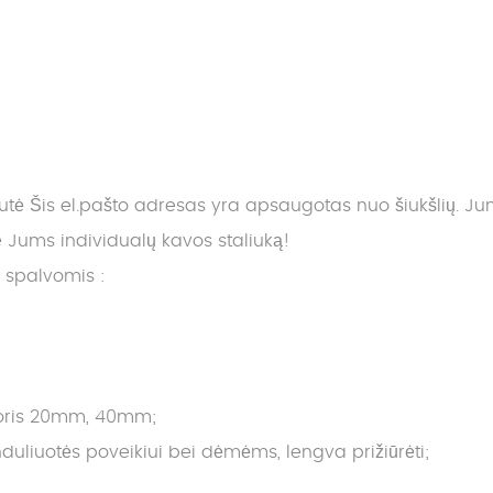
nutė
Šis el.pašto adresas yra apsaugotas nuo šiukšlių. Jums 
ums individualų kavos staliuką!
s spalvomis :
storis 20mm, 40mm;
liuotės poveikiui bei dėmėms, lengva prižiūrėti;