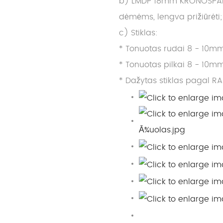
b) LMDP 18mm KRONOSPAN it
dėmėms, lengva prižiūrėti;
c) Stiklas:
* Tonuotas rudai 8 - 10mm
* Tonuotas pilkai 8 - 10mm
* Dažytas stiklas pagal RA