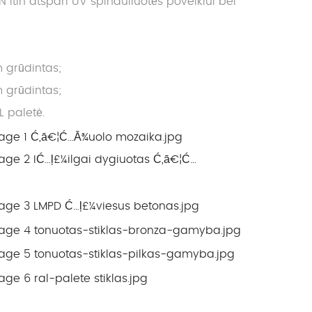
in atspari UV spinduliuotės poveikiui bei
 grūdintas;
 grūdintas;
L paletė.