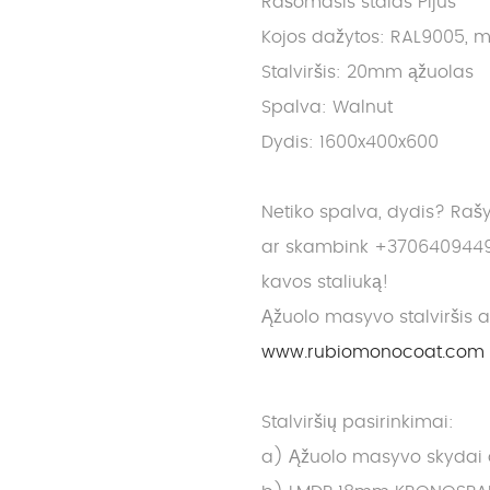
Rašomasis stalas Pijus
Kojos dažytos: RAL9005, m
Stalviršis: 20mm ąžuolas
Spalva: Walnut
Dydis: 1600x400x600
Netiko spalva, dydis? Raš
ar skambink +3706409449
kavos staliuką!
Ąžuolo masyvo stalviršis 
www.rubiomonocoat.com
Stalviršių pasirinkimai:
a) Ąžuolo masyvo skydai dy