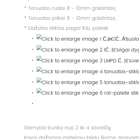
* Tonuotas rudai 8 - 10mm grūdintas;
* Tonuotas pilkai 8 - 10mm grūdintas;
* Dažytas stiklas pagal RAL paletė.
Gamyba trunka nuo 2 iki 4 savaičių.
Kojos dažomos milteliniu būdu šiomis spalvom