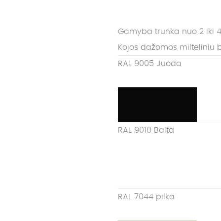
Gamyba trunka nuo 2 iki 4
Kojos dažomos milteliniu 
RAL 9005 Juoda
RAL 9010 Balta
RAL 7044 pilka