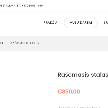
STALIUKAI.LT, +37064094499
PRADŽIA
MŪSŲ DARBAI
SU
AI
RAŠOMIEJI STALAI
Rašomasis stalas
€350.00