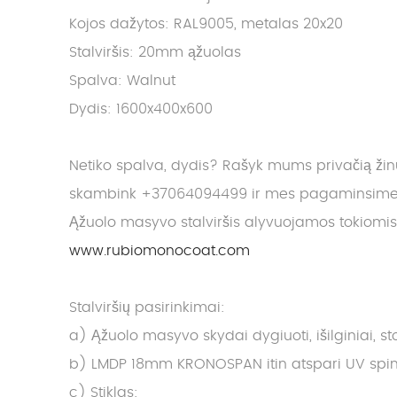
Kojos dažytos: RAL9005, metalas 20x20
Stalviršis: 20mm ąžuolas
Spalva: Walnut
Dydis: 1600x400x600
Netiko spalva, dydis? Rašyk mums privačią ži
skambink +37064094499 ir mes pagaminsime J
Ąžuolo masyvo stalviršis alyvuojamos tokiomi
www.rubiomonocoat.com
Stalviršių pasirinkimai:
a) Ąžuolo masyvo skydai dygiuoti, išilginiai, 
b) LMDP 18mm KRONOSPAN itin atspari UV spindu
c) Stiklas: