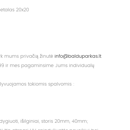
etalas 20x20
yk mums privačią žinutė
info@balduparkas.lt
9 ir mes pagaminsime Jums individualų
alyvuojamos tokiomis spalvomis :
giuoti, išilginiai, storis 20mm, 40mm;