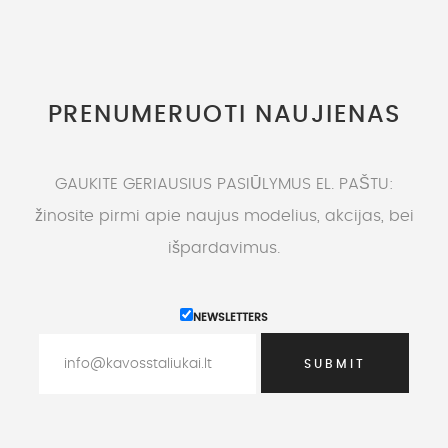
PRENUMERUOTI NAUJIENAS
GAUKITE GERIAUSIUS PASIŪLYMUS EL. PAŠTU:
žinosite pirmi apie naujus modelius, akcijas, bei
išpardavimus.
NEWSLETTERS