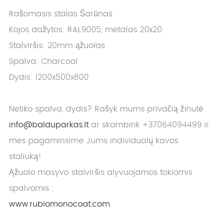
Rašomasis stalas Šarūnas
Kojos dažytos: RAL9005, metalas 20x20
Stalviršis: 20mm ąžuolas
Spalva: Charcoal
Dydis: 1200x500x800
Netiko spalva, dydis? Rašyk mums privačią žinutė
info@balduparkas.lt
ar skambink +37064094499 ir
mes pagaminsime Jums individualų kavos
staliuką!
Ąžuolo masyvo stalviršis alyvuojamos tokiomis
spalvomis :
www.rubiomonocoat.com