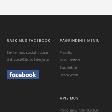
RASK MUS FACEBOOK
PAGRINDINIS MENIU
Sekite mus socialiniuose
Pradžia
tinkluose!
Kitoks Interjeras
Mūsų darbai
Susisiekite
Užsakymai
APIE MUS
Pagal jūsų individualius