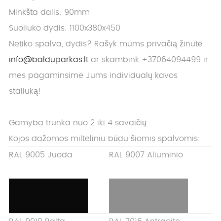
Minkšta dalis: 90mm
Suoliuko dydis: 1100x380x450
Netiko spalva, dydis? Rašyk mums privačią žinutė
info@balduparkas.lt
ar skambink +37064094499 ir
mes pagaminsime Jums individualų kavos
staliuką!
Gamyba trunka nuo 2 iki 4 savaičių.
Kojos dažomos milteliniu būdu šiomis spalvomis:
RAL 9005 Juoda
RAL 9007 Aliuminio