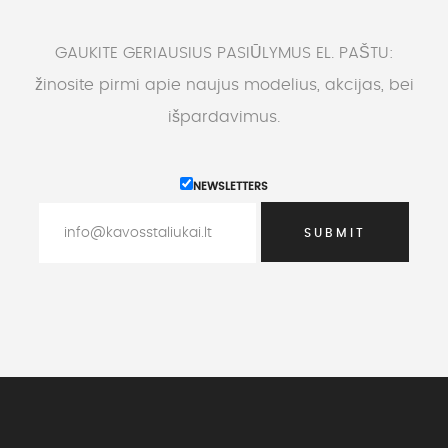
GAUKITE GERIAUSIUS PASIŪLYMUS EL. PAŠTU:
žinosite pirmi apie naujus modelius, akcijas, bei
išpardavimus.
NEWSLETTERS