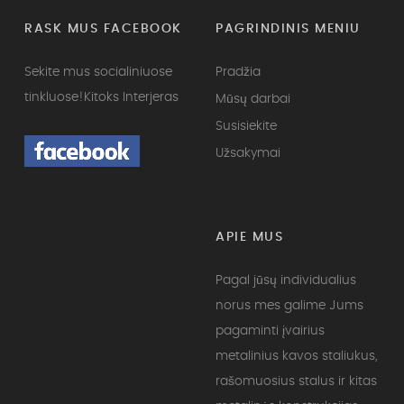
RASK MUS FACEBOOK
PAGRINDINIS MENIU
Sekite mus socialiniuose
Pradžia
tinkluose!
Kitoks Interjeras
Mūsų darbai
Susisiekite
Užsakymai
APIE MUS
Pagal jūsų individualius
norus mes galime Jums
pagaminti įvairius
metalinius kavos staliukus,
rašomuosius stalus ir kitas