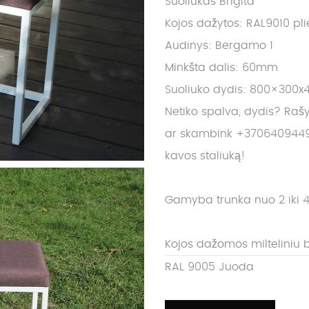
Suoliukas Brigita
Kojos dažytos: RAL9010 pl
Audinys: Bergamo 1
Minkšta dalis: 60mm
Suoliuko dydis: 800×300x
Netiko spalva, dydis? Raš
ar skambink +3706409449
kavos staliuką!
Gamyba trunka nuo 2 iki 4
Kojos dažomos milteliniu 
RAL 9005 Juoda