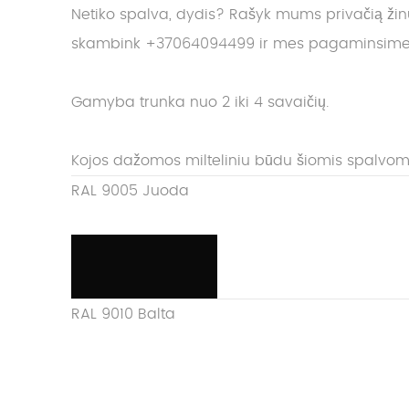
Netiko spalva, dydis? Rašyk mums privačią ži
skambink +37064094499 ir mes pagaminsime J
Gamyba trunka nuo 2 iki 4 savaičių.
Kojos dažomos milteliniu būdu šiomis spalvom
RAL 9005 Juoda
RAL 9010 Balta