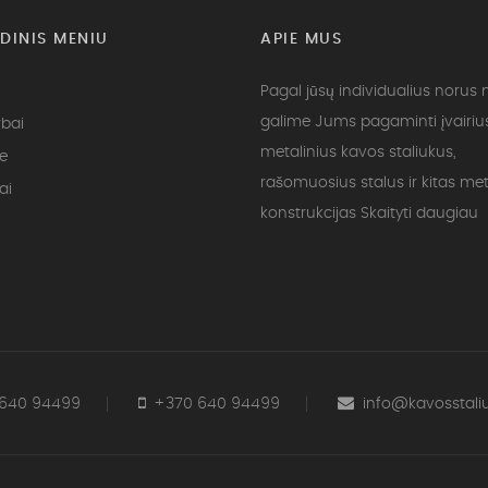
DINIS MENIU
APIE MUS
Pagal jūsų individualius norus
galime Jums pagaminti įvairiu
bai
metalinius kavos staliukus,
te
rašomuosius stalus ir kitas met
ai
konstrukcijas
Skaityti daugiau
640 94499
+370 640 94499
info@kavosstaliuk