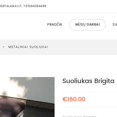
STALIUKAI.LT, +37064094499
PRADŽIA
MŪSŲ DARBAI
SU
I
METALINIAI SUOLIUKAI
Suoliukas Brigita
€160.00