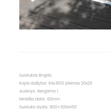
Suoliukas Brigita
Kojos dažytos: RAL9010 plienas 20x20
Audinys: Bergamo 1
Minkšta dalis: 60mm
Suoliuko dydis: 800×300x450