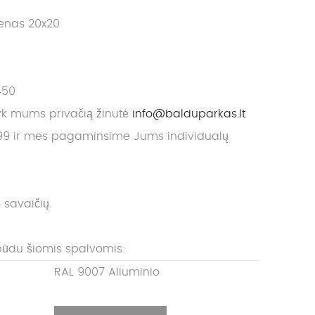
ienas 20x20
450
yk mums privačią žinutė
info@balduparkas.lt
9 ir mes pagaminsime Jums individualų
 savaičių.
būdu šiomis spalvomis:
RAL 9007 Aliuminio