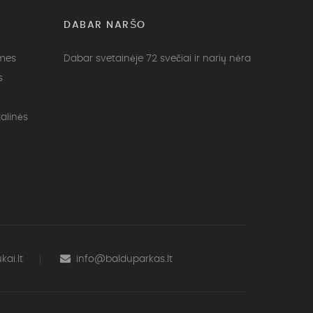
DABAR NARŠO
 mes
Dabar svetainėje 72 svečiai ir narių nėra
s
alinės
ai.lt
info@balduparkas.lt