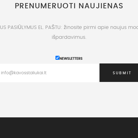
PRENUMERUOTI NAUJIENAS
S PASIŪLYMUS EL. PAŠTU: žinosite pirmi apie naujus mode
išpardavimus.
NEWSLETTERS