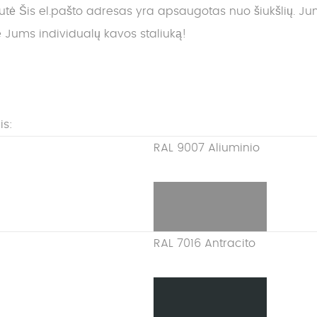
nutė
Šis el.pašto adresas yra apsaugotas nuo šiukšlių. Jums 
ums individualų kavos staliuką!
is:
RAL 9007 Aliuminio
RAL 7016 Antracito