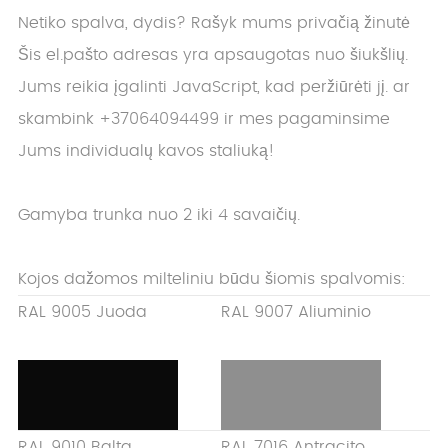
Netiko spalva, dydis? Rašyk mums privačią žinutė
Šis el.pašto adresas yra apsaugotas nuo šiukšlių.
Jums reikia įgalinti JavaScript, kad peržiūrėti jį.
ar
skambink +37064094499 ir mes pagaminsime
Jums individualų kavos staliuką!
Gamyba trunka nuo 2 iki 4 savaičių.
Kojos dažomos milteliniu būdu šiomis spalvomis:
RAL 9005 Juoda
RAL 9007 Aliuminio
RAL 9010 Balta
RAL 7016 Antracito