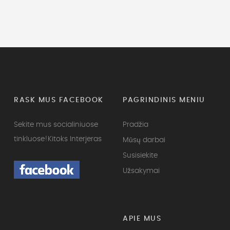
RASK MUS FACEBOOK
PAGRINDINIS MENIU
Sekite mus socialiniuose
Pradžia
tinkluose!
Kitoks Interjeras
Mūsų darbai
Susisiekite
Užsakymai
APIE MUS