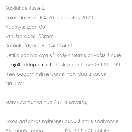
Suoliukas Justė 2
Kojos dažytos: RAL7016, metalas 20x20
Audinys: Leon 09
Minkšta dalis: 60mm
Suoliuko dydis: 800x400x450
Netiko spalva, dydis? Rašyk mums privačią žinutė
info@balduparkas.lt
ar skambink +37064094499 ir
mes pagaminsime Jums individualų kavos
staliuką!
Gamyba trunka nuo 2 iki 4 savaičių.
Kojos dažomos milteliniu būdu šiomis spalvomis:
RAL 9005 Juoda
RAL 9007 Aliuminio