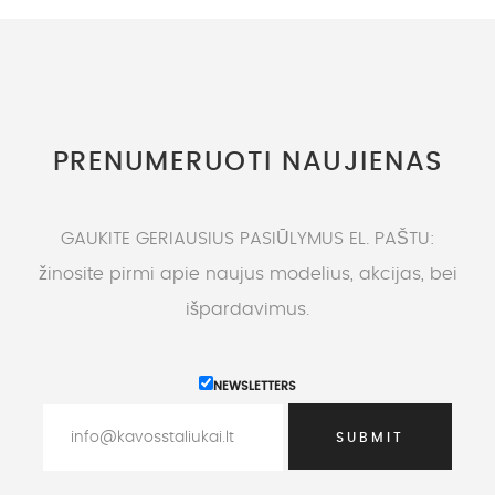
PRENUMERUOTI NAUJIENAS
GAUKITE GERIAUSIUS PASIŪLYMUS EL. PAŠTU:
žinosite pirmi apie naujus modelius, akcijas, bei
išpardavimus.
NEWSLETTERS