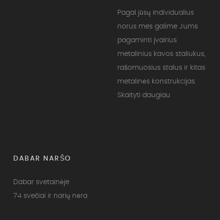
Pagal jūsų individualius
norus mes galime Jums
pagaminti įvairius
metalinius kavos staliukus,
rašomuosius stalus ir kitas
metalinės konstrukcijas
Skaityti daugiau
DABAR NARŠO
Dabar svetainėje
74 svečiai ir narių nėra