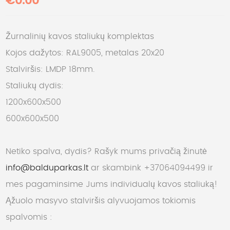
€0.00
Žurnalinių kavos staliukų komplektas
Kojos dažytos: RAL9005, metalas 20x20
Stalviršis: LMDP 18mm.
Staliukų dydis:
1200x600x500
600x600x500
Netiko spalva, dydis? Rašyk mums privačią žinutė
info@balduparkas.lt
ar skambink +37064094499 ir
mes pagaminsime Jums individualų kavos staliuką!
Ąžuolo masyvo stalviršis alyvuojamos tokiomis
spalvomis :