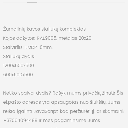
Žurnalinių kavos staliukų komplektas
Kojos dažytos: RAL9005, metalas 20x20
Stalviršis: LMDP 18mm.
Staliukų dydis:
1200x600x500
600x600x500
Netiko spalva, dydis? Rašyk mums privačią žinutė
Šis
el.pašto adresas yra apsaugotas nuo šiukšlių. Jums
reikia įgalinti JavaScript, kad peržiūrėti jį.
ar skambink
+37064094499 ir mes pagaminsime Jums