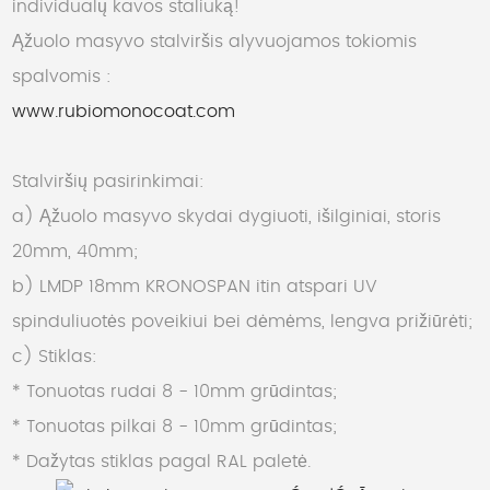
individualų kavos staliuką!
Ąžuolo masyvo stalviršis alyvuojamos tokiomis
spalvomis :
www.rubiomonocoat.com
Stalviršių pasirinkimai:
a) Ąžuolo masyvo skydai dygiuoti, išilginiai, storis
20mm, 40mm;
b) LMDP 18mm KRONOSPAN itin atspari UV
spinduliuotės poveikiui bei dėmėms, lengva prižiūrėti;
c) Stiklas:
* Tonuotas rudai 8 - 10mm grūdintas;
* Tonuotas pilkai 8 - 10mm grūdintas;
* Dažytas stiklas pagal RAL paletė.