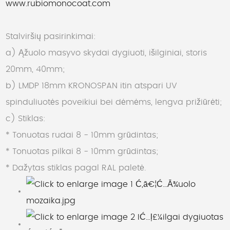
www.rubiomonocoat.com
Stalviršių pasirinkimai:
a) Ąžuolo masyvo skydai dygiuoti, išilginiai, storis
20mm, 40mm;
b) LMDP 18mm KRONOSPAN itin atspari UV
spinduliuotės poveikiui bei dėmėms, lengva prižiūrėti;
c) Stiklas:
* Tonuotas rudai 8 - 10mm grūdintas;
* Tonuotas pilkai 8 - 10mm grūdintas;
* Dažytas stiklas pagal RAL paletė.