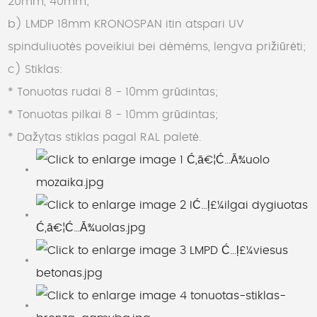
20mm, 40mm;
b) LMDP 18mm KRONOSPAN itin atspari UV
spinduliuotės poveikiui bei dėmėms, lengva prižiūrėti;
c) Stiklas:
* Tonuotas rudai 8 - 10mm grūdintas;
* Tonuotas pilkai 8 - 10mm grūdintas;
* Dažytas stiklas pagal RAL paletė.