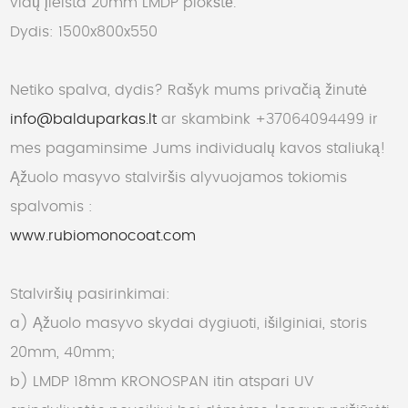
vidų įleista 20mm LMDP plokštė.
Dydis: 1500x800x550
Netiko spalva, dydis? Rašyk mums privačią žinutė
info@balduparkas.lt
ar skambink +37064094499 ir
mes pagaminsime Jums individualų kavos staliuką!
Ąžuolo masyvo stalviršis alyvuojamos tokiomis
spalvomis :
www.rubiomonocoat.com
Stalviršių pasirinkimai:
a) Ąžuolo masyvo skydai dygiuoti, išilginiai, storis
20mm, 40mm;
b) LMDP 18mm KRONOSPAN itin atspari UV