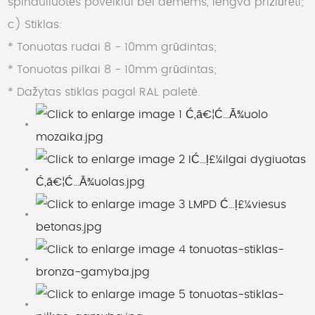
spinduliuotės poveikiui bei dėmėms, lengva prižiūrėti;
c) Stiklas:
* Tonuotas rudai 8 - 10mm grūdintas;
* Tonuotas pilkai 8 - 10mm grūdintas;
* Dažytas stiklas pagal RAL paletė.