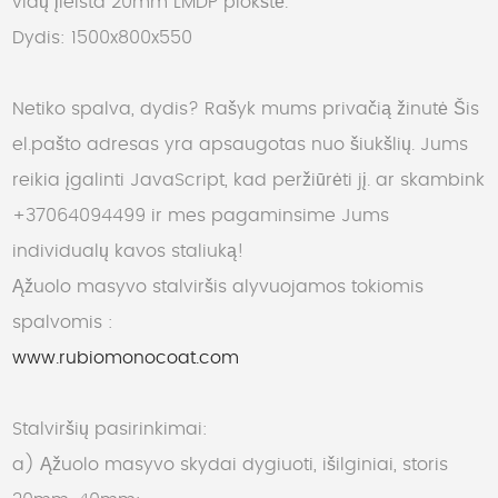
vidų įleista 20mm LMDP plokštė.
Dydis: 1500x800x550
Netiko spalva, dydis? Rašyk mums privačią žinutė
Šis
el.pašto adresas yra apsaugotas nuo šiukšlių. Jums
reikia įgalinti JavaScript, kad peržiūrėti jį.
ar skambink
+37064094499 ir mes pagaminsime Jums
individualų kavos staliuką!
Ąžuolo masyvo stalviršis alyvuojamos tokiomis
spalvomis :
www.rubiomonocoat.com
Stalviršių pasirinkimai:
a) Ąžuolo masyvo skydai dygiuoti, išilginiai, storis