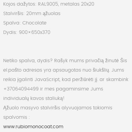
Kojos dažytos: RAL9005, metalas 20x20
Stalviršis: 20mm ąžuolas
Spalva: Chocolate
Dydis: 900×650x370
Netiko spalva, dydis? Rašyk mums privačią žinutė
Šis
el.pašto adresas yra apsaugotas nuo šiukšlių. Jums
reikia įgalinti JavaScript, kad peržiūrėti jį.
ar skambink
+37064094499 ir mes pagaminsime Jums
individualų kavos staliuką!
Ąžuolo masyvo stalviršis alyvuojamos tokiomis
spalvomis :
www.rubiomonocoat.com