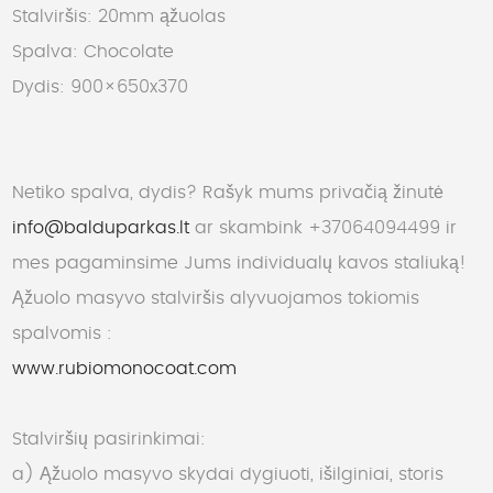
Stalviršis: 20mm ąžuolas
Spalva: Chocolate
Dydis: 900×650x370
Netiko spalva, dydis? Rašyk mums privačią žinutė
info@balduparkas.lt
ar skambink +37064094499 ir
mes pagaminsime Jums individualų kavos staliuką!
Ąžuolo masyvo stalviršis alyvuojamos tokiomis
spalvomis :
www.rubiomonocoat.com
Stalviršių pasirinkimai:
a) Ąžuolo masyvo skydai dygiuoti, išilginiai, storis