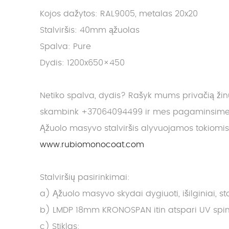
Kojos dažytos: RAL9005, metalas 20x20
Stalviršis: 40mm ąžuolas
Spalva: Pure
Dydis: 1200x650×450
Netiko spalva, dydis? Rašyk mums privačią ži
skambink +37064094499 ir mes pagaminsime J
Ąžuolo masyvo stalviršis alyvuojamos tokiomi
www.rubiomonocoat.com
Stalviršių pasirinkimai:
a) Ąžuolo masyvo skydai dygiuoti, išilginiai, 
b) LMDP 18mm KRONOSPAN itin atspari UV spindu
c) Stiklas: