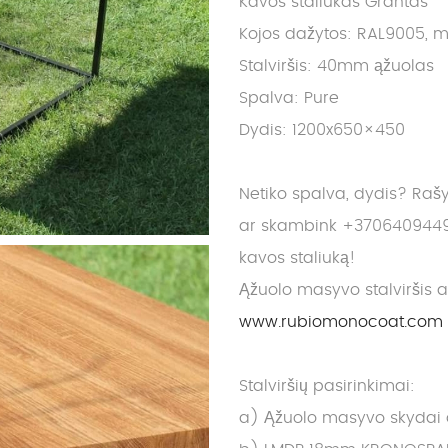
Kavos staliukas Grantas
Kojos dažytos: RAL9005, m
Stalviršis: 40mm ąžuolas
Spalva: Pure
Dydis: 1200x650×450
Netiko spalva, dydis? Raš
ar skambink +3706409449
kavos staliuką!
Ąžuolo masyvo stalviršis 
www.rubiomonocoat.com
Stalviršių pasirinkimai:
a) Ąžuolo masyvo skydai dy