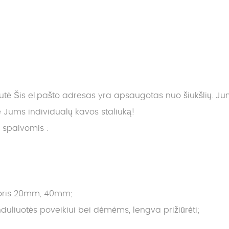
nutė
Šis el.pašto adresas yra apsaugotas nuo šiukšlių. Jums 
ums individualų kavos staliuką!
s spalvomis :
storis 20mm, 40mm;
liuotės poveikiui bei dėmėms, lengva prižiūrėti;