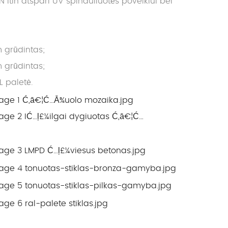
in atspari UV spinduliuotės poveikiui bei
 grūdintas;
 grūdintas;
L paletė.