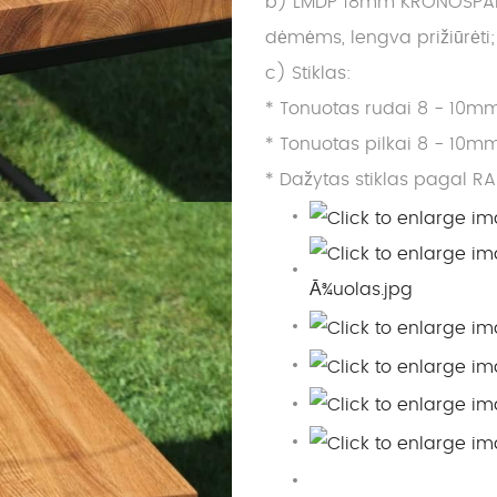
b) LMDP 18mm KRONOSPAN it
dėmėms, lengva prižiūrėti;
c) Stiklas:
* Tonuotas rudai 8 - 10mm
* Tonuotas pilkai 8 - 10mm
* Dažytas stiklas pagal RA