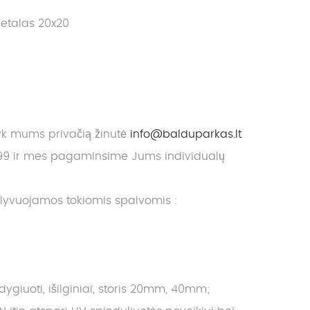
etalas 20x20
yk mums privačią žinutė
info@balduparkas.lt
9 ir mes pagaminsime Jums individualų
alyvuojamos tokiomis spalvomis :
giuoti, išilginiai, storis 20mm, 40mm;