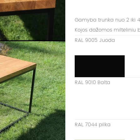
Gamyba trunka nuo 2 iki 4
Kojos dažomos milteliniu 
RAL 9005 Juoda
RAL 9010 Balta
RAL 7044 pilka