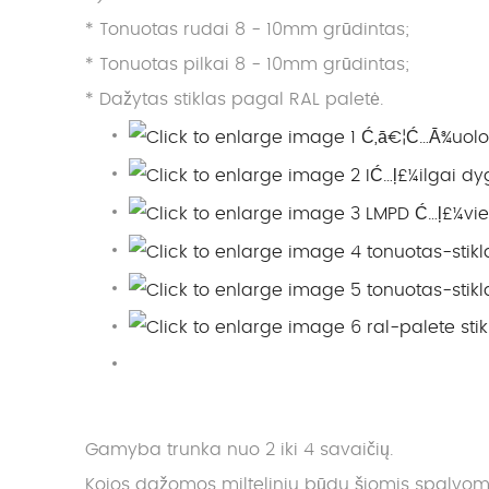
* Tonuotas rudai 8 - 10mm grūdintas;
* Tonuotas pilkai 8 - 10mm grūdintas;
* Dažytas stiklas pagal RAL paletė.
Gamyba trunka nuo 2 iki 4 savaičių.
Kojos dažomos milteliniu būdu šiomis spalvom