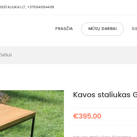
STALIUKAI.LT, +37064094499
PRADŽIA
MŪSŲ DARBAI
SU
ŽUOLU
Kavos staliukas 
€395.00