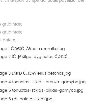
in atspari UV spinduliuotės poveikiui bei
 grūdintas;
 grūdintas;
L paletė.