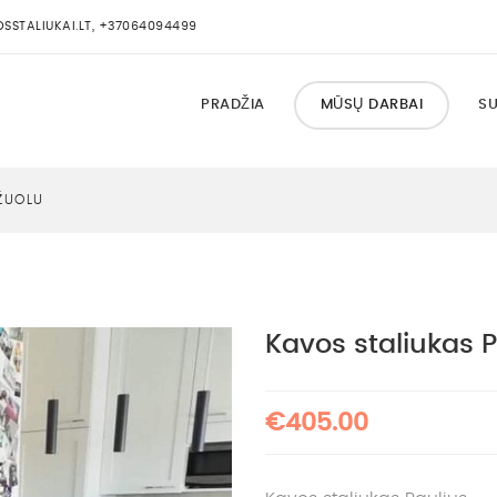
STALIUKAI.LT, +37064094499
PRADŽIA
MŪSŲ DARBAI
SU
ŽUOLU
Kavos staliukas P
€405.00