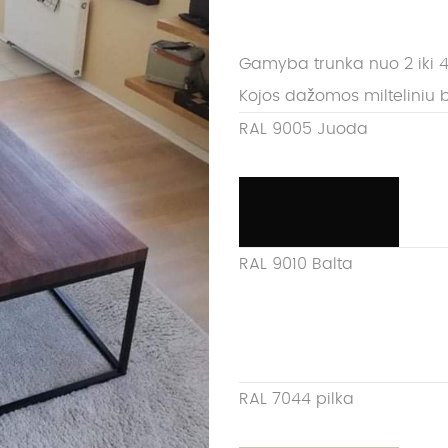
Gamyba trunka nuo 2 iki 4
Kojos dažomos milteliniu 
RAL 9005 Juoda
RAL 9010 Balta
RAL 7044 pilka