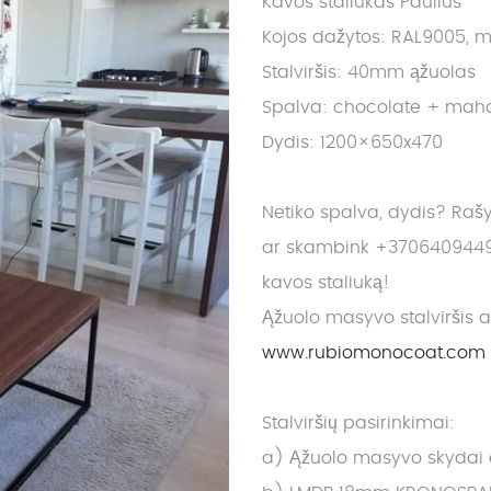
Kavos staliukas Paulius
Kojos dažytos: RAL9005, m
Stalviršis: 40mm ąžuolas
Spalva: chocolate + ma
Dydis: 1200×650x470
Netiko spalva, dydis? Raš
ar skambink +3706409449
kavos staliuką!
Ąžuolo masyvo stalviršis 
www.rubiomonocoat.com
Stalviršių pasirinkimai:
a) Ąžuolo masyvo skydai dy