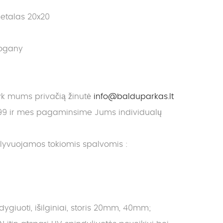
etalas 20x20
hogany
yk mums privačią žinutė
info@balduparkas.lt
9 ir mes pagaminsime Jums individualų
alyvuojamos tokiomis spalvomis :
giuoti, išilginiai, storis 20mm, 40mm;