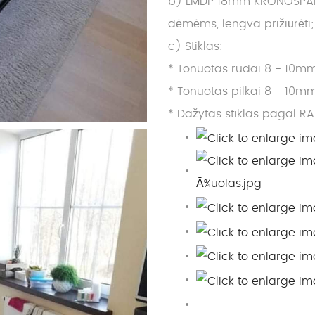
b) LMDP 18mm KRONOSPAN it
dėmėms, lengva prižiūrėti;
c) Stiklas:
* Tonuotas rudai 8 - 10mm
* Tonuotas pilkai 8 - 10mm
* Dažytas stiklas pagal RA